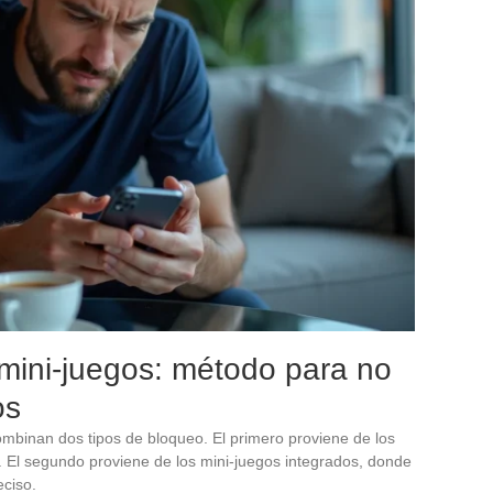
mini-juegos: método para no
os
binan dos tipos de bloqueo. El primero proviene de los
. El segundo proviene de los mini-juegos integrados, donde
ciso.