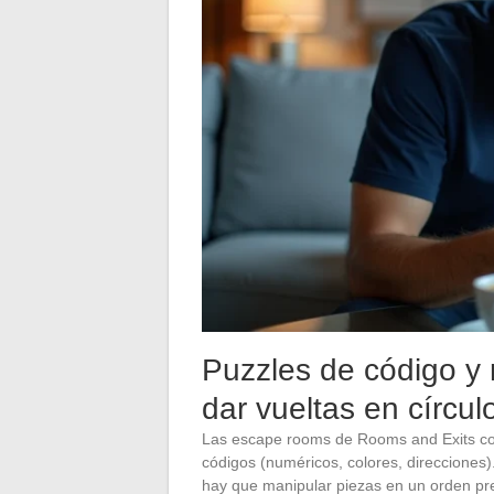
Puzzles de código y 
dar vueltas en círcul
Las escape rooms de Rooms and Exits com
códigos (numéricos, colores, direcciones)
hay que manipular piezas en un orden pre