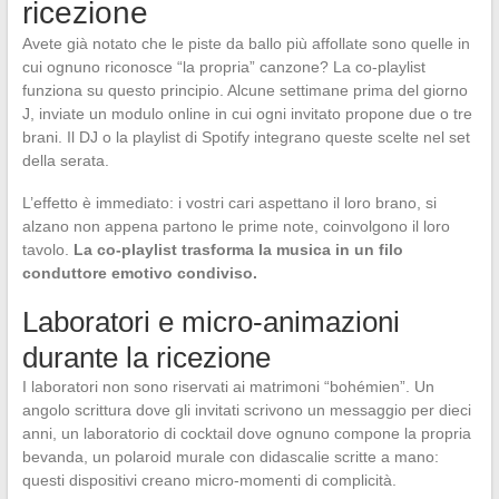
ricezione
Avete già notato che le piste da ballo più affollate sono quelle in
cui ognuno riconosce “la propria” canzone? La co-playlist
funziona su questo principio. Alcune settimane prima del giorno
J, inviate un modulo online in cui ogni invitato propone due o tre
brani. Il DJ o la playlist di Spotify integrano queste scelte nel set
della serata.
L’effetto è immediato: i vostri cari aspettano il loro brano, si
alzano non appena partono le prime note, coinvolgono il loro
tavolo.
La co-playlist trasforma la musica in un filo
conduttore emotivo condiviso.
Laboratori e micro-animazioni
durante la ricezione
I laboratori non sono riservati ai matrimoni “bohémien”. Un
angolo scrittura dove gli invitati scrivono un messaggio per dieci
anni, un laboratorio di cocktail dove ognuno compone la propria
bevanda, un polaroid murale con didascalie scritte a mano:
questi dispositivi creano micro-momenti di complicità.