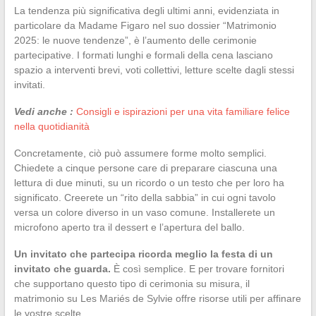
La tendenza più significativa degli ultimi anni, evidenziata in
particolare da Madame Figaro nel suo dossier “Matrimonio
2025: le nuove tendenze”, è l’aumento delle cerimonie
partecipative. I formati lunghi e formali della cena lasciano
spazio a interventi brevi, voti collettivi, letture scelte dagli stessi
invitati.
Vedi anche :
Consigli e ispirazioni per una vita familiare felice
nella quotidianità
Concretamente, ciò può assumere forme molto semplici.
Chiedete a cinque persone care di preparare ciascuna una
lettura di due minuti, su un ricordo o un testo che per loro ha
significato. Creerete un “rito della sabbia” in cui ogni tavolo
versa un colore diverso in un vaso comune. Installerete un
microfono aperto tra il dessert e l’apertura del ballo.
Un invitato che partecipa ricorda meglio la festa di un
invitato che guarda.
È così semplice. E per trovare fornitori
che supportano questo tipo di cerimonia su misura, il
matrimonio su Les Mariés de Sylvie offre risorse utili per affinare
le vostre scelte.