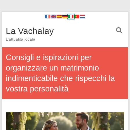
La Vachalay
L’attualità locale
Consigli e ispirazioni per
organizzare un matrimonio
indimenticabile che rispecchi la
vostra personalità