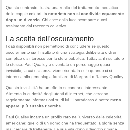
Questo contrasto illustra una realtà del trattamento mediatico
delle coppie celebri:
la notorietà non si condivide equamente
dopo un divorzio
. Chi esce dalla luce scompare quasi
totalmente dal racconto collettivo.
La scelta dell’oscuramento
I dati disponibili non permettono di concludere se questo
oscuramento sia il risultato di una strategia deliberata o di un
semplice disinteresse per la sfera pubblica. Tuttavia, il risultato è
lo stesso: Paul Qualley è diventato un personaggio quasi
invisibile, la cui esistenza viene ricordata solo quando ci si
interessa alla genealogia familiare di Margaret o Rainey Qualley.
Questa invisibilità ha un effetto secondario interessante.
Alimenta la curiosità degli utenti di internet, che cercano
regolarmente informazioni su di lui. Il paradosso è netto:
meno
appare, più suscita ricerche
.
Paul Qualley incarna un profilo raro nell’universo delle celebrità
americane: quello di un uomo che ha frequentato la gloria senza
mai cercare di trattenerla. La sua vita dopo il divorzio rimane