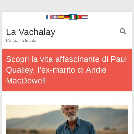
La Vachalay
L’attualità locale
Scopri la vita affascinante di Paul
Qualley, l’ex-marito di Andie
MacDowell