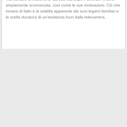
ampiamente sconosciuta, così come le sue motivazioni. Ciò che
rimane di fatto è la solidità apparente dei suoi legami familiari e
la scelta duratura di un’esistenza fuori dalla telecamera.
←
Tutti i trucchi per superare i livelli difficili di Rooms and