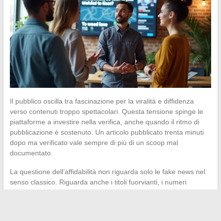
Il pubblico oscilla tra fascinazione per la viralità e diffidenza
verso contenuti troppo spettacolari. Questa tensione spinge le
piattaforme a investire nella verifica, anche quando il ritmo di
pubblicazione è sostenuto. Un articolo pubblicato trenta minuti
dopo ma verificato vale sempre di più di un scoop mal
documentato.
La questione dell’affidabilità non riguarda solo le fake news nel
senso classico. Riguarda anche i titoli fuorvianti, i numeri
estrapolati dal loro contesto e le generalizzazioni abusive.
Leggere l’attualità in tempo reale richiede una forma di
vigilanza attiva
, anche su argomenti leggeri o culturali.