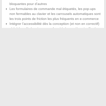
bloquantes pour d’autres
Les formulaires de commande mal étiquetés, les pop-ups
non fermables au clavier et les carrousels automatiques sont
les trois points de friction les plus fréquents en e-commerce
Intégrer l’accessibilité dès la conception (et non en correctif)
réduit le coût de mise en conformité de manière significative
Les tendances digitales qui transforment réellement un business
en ligne ne se limitent pas aux outils. Elles incluent le cadre
légal, la structure des données et la qualité de l’expérience
client à chaque point de contact. Les entreprises qui traitent ces
sujets comme un ensemble cohérent, plutôt que comme une
liste de technologies à adopter, prennent un avantage
concurrentiel durable.
←
Les meilleures formations professionnelles pour booster
votre carrière en 2024
Téléchargez gratuitement vos modèles d’étiquettes bagage à