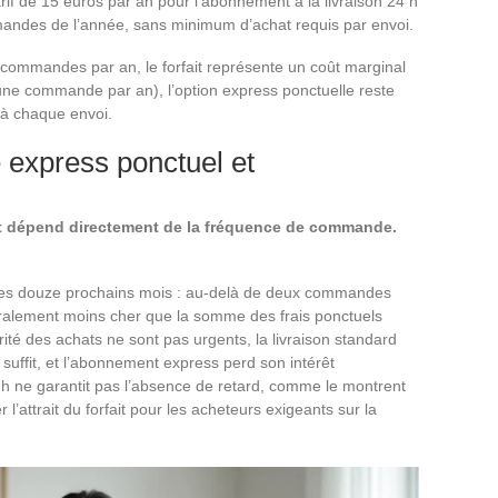
rif de 15 euros par an pour l’abonnement à la livraison 24 h
ommandes de l’année, sans minimum d’achat requis par envoi.
 commandes par an, le forfait représente un coût marginal
une commande par an), l’option express ponctuelle reste
e à chaque envoi.
 express ponctuel et
nt dépend directement de la fréquence de commande.
es douze prochains mois : au-delà de deux commandes
néralement moins cher que la somme des frais ponctuels
orité des achats ne sont pas urgents, la livraison standard
 suffit, et l’abonnement express perd son intérêt
4 h ne garantit pas l’absence de retard, comme le montrent
 l’attrait du forfait pour les acheteurs exigeants sur la