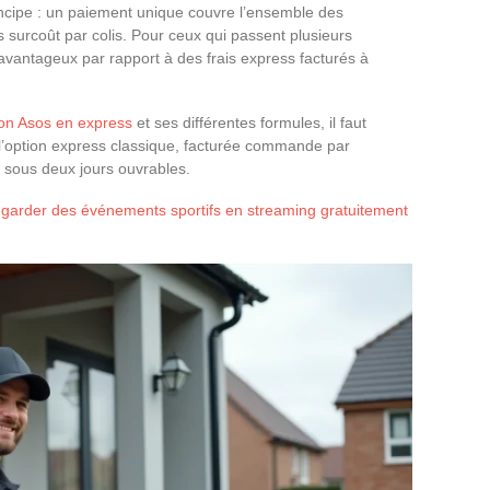
incipe : un paiement unique couvre l’ensemble des
urcoût par colis. Pour ceux qui passent plusieurs
avantageux par rapport à des frais express facturés à
ison Asos en express
et ses différentes formules, il faut
 l’option express classique, facturée commande par
ous deux jours ouvrables.
egarder des événements sportifs en streaming gratuitement