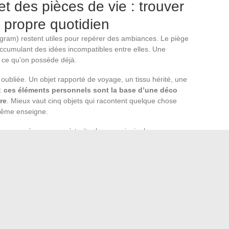
t des pièces de vie : trouver
n propre quotidien
tagram) restent utiles pour repérer des ambiances. Le piège
 accumulant des idées incompatibles entre elles. Une
e ce qu’on possède déjà.
 oubliée. Un objet rapporté de voyage, un tissu hérité, une
 :
ces éléments personnels sont la base d’une déco
re
. Mieux vaut cinq objets qui racontent quelque chose
même enseigne.
emps passé, on gagne à traiter le mur principal comme une
oche par rail ou par cimaise permet de déplacer cadres et
ultat change avec les saisons, les envies, les trouvailles.