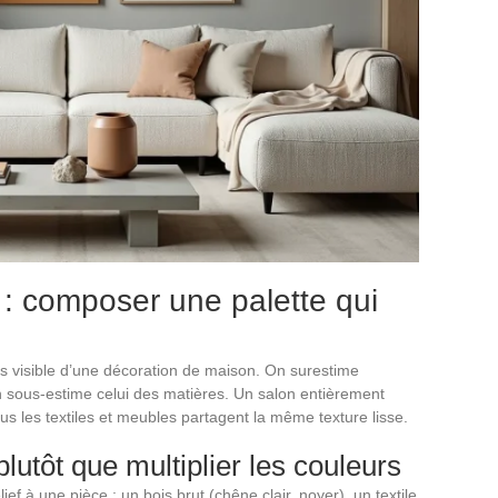
 : composer une palette qui
lus visible d’une décoration de maison. On surestime
on sous-estime celui des matières. Un salon entièrement
ous les textiles et meubles partagent la même texture lisse.
lutôt que multiplier les couleurs
ief à une pièce : un bois brut (chêne clair, noyer), un textile