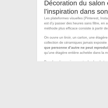
Décoration du salon e
l’inspiration dans so
Les plateformes visuelles (Pinterest, Ins
est d’y passer des heures sans filtre, en
méthode plus efficace consiste à partir d
On ouvre un tiroir, un carton, une étagère
collection de céramiques jamais exposée
que personne d’autre ne peut reprodui
qu’une étagère entière achetée dans la 
Pour le salon, qui concentre le plus de t
composition évolutive. Un système d’accr
étagères sans percer à chaque fois. Le rés