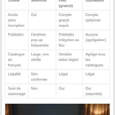
Critère
Sokroflix
Plex
JustWatch
(gratuit)
Accès
Oui
Compte
Compte
sans
gratuit
optionnel
inscription
requis
Publicités
Fenêtres
Publicités
Aucune
pop-up
intégrées au
(agrégateur)
fréquentes
flux
Catalogue
Large, non
Variable
Agrège tous
en
vérifié
selon région
les
français
catalogues
Légalité
Non
Légal
Légal
confirmée
Suivi de
Non
Oui
Oui
visionnage
(watchlist)