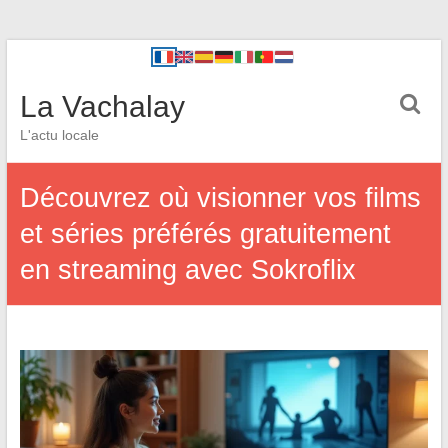
La Vachalay
L'actu locale
Découvrez où visionner vos films
et séries préférés gratuitement
en streaming avec Sokroflix