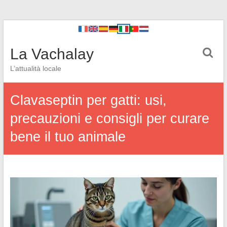
La Vachalay
L’attualità locale
Clavaseptin per gatti: usi,
precauzioni e consigli per curare
bene il tuo animale