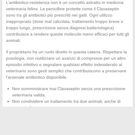
L’antibiotico-resistenza non è un concetto astratto in medicina
veterinaria felina. Le penicilline protette come il Clavaseptin
sono tra gli antibiotici più prescritti nei gatti. Ogni utilizzo
inappropriato (dose mal calcolata, trattamento troppo breve o
troppo lungo, prescrizione senza diagnosi batteriologica)
contribuisce a rendere queste molecole meno efficaci per tutti gli
animali.
Il proprietario ha un ruolo diretto in questa catena. Rispettare la
posologia, non riutilizzare un avanzo di compresse per un altro
episodio infettivo e segnalare qualsiasi effetto indesiderato al
veterinario sono gesti semplici che contribuiscono a preservare
l’arsenale antibiotico disponibile.
Non somministrare mai Clavaseptin senza una prescrizione
veterinaria valida.
Non condividere un trattamento tra due animali, anche di
peso simile.
Riportare le compresse non utilizzate in farmacia per la
distruzione.
La prescrizione ragionata del Clavaseptin nel gatto si basa su