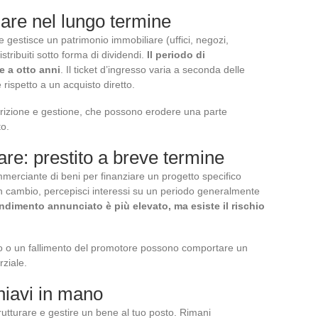
are nel lungo termine
e gestisce un patrimonio immobiliare (uffici, negozi,
stribuiti sotto forma di dividendi.
Il periodo di
e a otto anni
. Il ticket d’ingresso varia a seconda delle
rispetto a un acquisto diretto.
scrizione e gestione, che possono erodere una parte
to.
re: prestito a breve termine
merciante di beni per finanziare un progetto specifico
. In cambio, percepisci interessi su un periodo generalmente
endimento annunciato è più elevato, ma esiste il rischio
esso o un fallimento del promotore possono comportare un
rziale.
hiavi in mano
trutturare e gestire un bene al tuo posto. Rimani