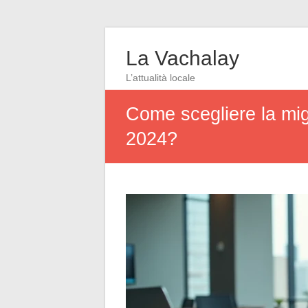
La Vachalay
L’attualità locale
Come scegliere la migl
2024?