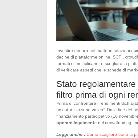
Investire denaro nel mattone senza acqui
decine di piattaforme online. SCPI, crowdf
formati si moltiplicano, e scegliere la piat
di verificare aspetti che le schede di mar
Stato regolamentare d
filtro prima di ogni r
Prima di confrontare i rendimenti dichiarat
un’autorizzazione valida? Dalla fine del p
finanziamento partecipativo (10 novembr
operare legalmente
nel crowdfunding imm
Leggi anche :
Come scegliere bene la po