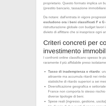
proprietario. Questo formato implica un b
(prestito bancario, tassazione immobiliare
Da notare: dall’entrata in vigore progressi
escludono ora i beni classificati F e G
ristrutturazione globale con budget lavori i
divieto di affittare che si inasprisce ogni a
Criteri concreti per c
investimento immobil
I confronti online classificano spesso le pi
raramente il più affidabile preso isolatame
Tasso di inadempienza o ritardo
: u
attraente ma accumula ritardi nei rimbo
statistiche di ritardo superiori a sei me
Diversificazione geografica e settoriale
France non comporta lo stesso rischio d
diverse tipologie di beni.
Spese reali (ingresso, gestione, uscit