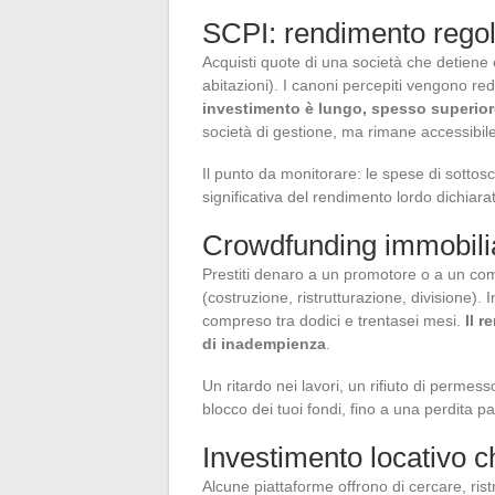
SCPI: rendimento regol
Acquisti quote di una società che detiene 
abitazioni). I canoni percepiti vengono redi
investimento è lungo, spesso superior
società di gestione, ma rimane accessibile 
Il punto da monitorare: le spese di sotto
significativa del rendimento lordo dichiara
Crowdfunding immobilia
Prestiti denaro a un promotore o a un com
(costruzione, ristrutturazione, divisione)
compreso tra dodici e trentasei mesi.
Il r
di inadempienza
.
Un ritardo nei lavori, un rifiuto di perm
blocco dei tuoi fondi, fino a una perdita pa
Investimento locativo c
Alcune piattaforme offrono di cercare, ris