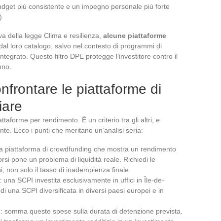
udget più consistente e un impegno personale più forte
).
va della legge Clima e resilienza,
alcune piattaforme
dal loro catalogo, salvo nel contesto di programmi di
ntegrato. Questo filtro DPE protegge l’investitore contro il
nno.
onfrontare le piattaforme di
iare
attaforme per rendimento. È un criterio tra gli altri, e
nte. Ecco i punti che meritano un’analisi seria:
na piattaforma di crowdfunding che mostra un rendimento
rsi pone un problema di liquidità reale. Richiedi le
si, non solo il tasso di inadempienza finale.
: una SCPI investita esclusivamente in uffici in Île-de-
i una SCPI diversificata in diversi paesi europei e in
a): somma queste spese sulla durata di detenzione prevista.