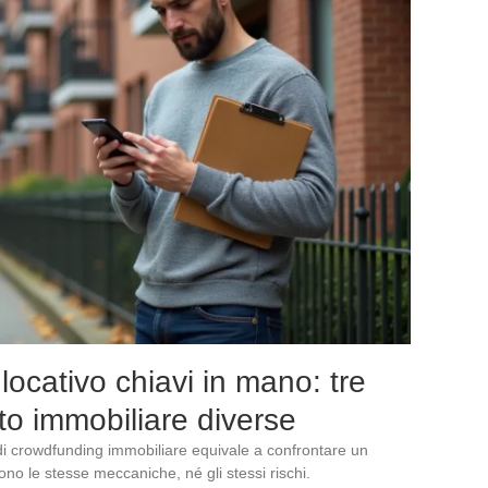
ocativo chiavi in mano: tre
to immobiliare diverse
i crowdfunding immobiliare equivale a confrontare un
ono le stesse meccaniche, né gli stessi rischi.