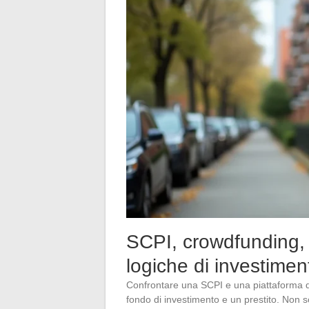
SCPI, crowdfunding, l
logiche di investimen
Confrontare una SCPI e una piattaforma d
fondo di investimento e un prestito. Non s