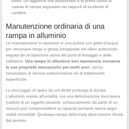
salita. Un aggancio mal posizionato è la prima causa di
caduta di rampa segnalata nei rapporti di incidente di
cantiere.
Manutenzione ordinaria di una
rampa in alluminio
La manutenzione si riassume in una pulizia con getto d’acqua
per rimuovere fango e ghiaia intrappolati nei rilievi antiscivolo,
seguita da un’ispezione visiva dei punti di fissaggio e delle
saldature.
Una rampa in alluminio ben mantenuta conserva
le sue proprietà meccaniche per molti anni
, senza
necessitare di vernice anticorrosione né di trattamento
superficiale.
Lo stoccaggio al riparo da urti diretti prolunga la durata.
L’alluminio resiste all’umidità, ma una deformazione meccanica
(caduta di un oggetto pesante, schiacciamento da parte di un
mezzo) può compromettere la capacità portante senza segni
visibili immediati. Qualsiasi rampa deformata deve essere ritirata
dal servizio.