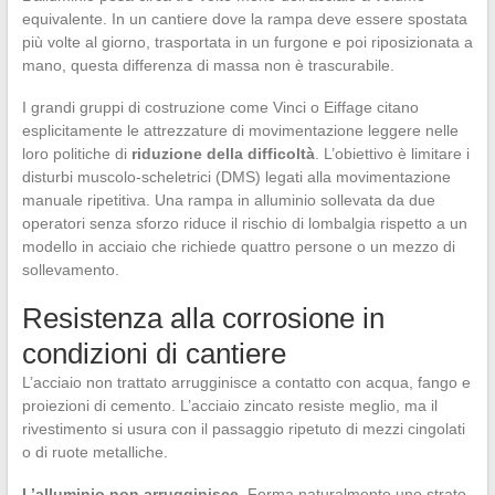
equivalente. In un cantiere dove la rampa deve essere spostata
più volte al giorno, trasportata in un furgone e poi riposizionata a
mano, questa differenza di massa non è trascurabile.
I grandi gruppi di costruzione come Vinci o Eiffage citano
esplicitamente le attrezzature di movimentazione leggere nelle
loro politiche di
riduzione della difficoltà
. L’obiettivo è limitare i
disturbi muscolo-scheletrici (DMS) legati alla movimentazione
manuale ripetitiva. Una rampa in alluminio sollevata da due
operatori senza sforzo riduce il rischio di lombalgia rispetto a un
modello in acciaio che richiede quattro persone o un mezzo di
sollevamento.
Resistenza alla corrosione in
condizioni di cantiere
L’acciaio non trattato arrugginisce a contatto con acqua, fango e
proiezioni di cemento. L’acciaio zincato resiste meglio, ma il
rivestimento si usura con il passaggio ripetuto di mezzi cingolati
o di ruote metalliche.
L’alluminio non arrugginisce
. Forma naturalmente uno strato