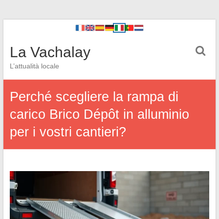
La Vachalay
L’attualità locale
Perché scegliere la rampa di
carico Brico Dépôt in alluminio
per i vostri cantieri?