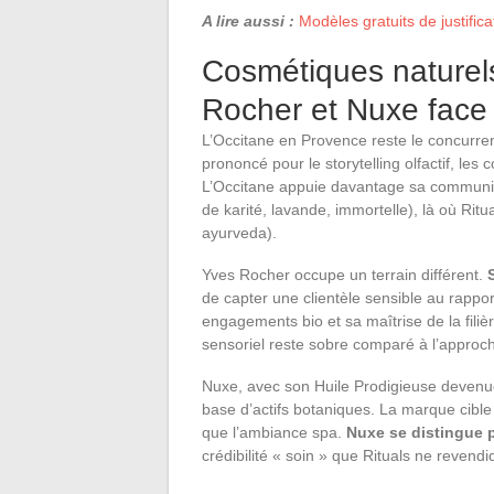
A lire aussi :
Modèles gratuits de justific
Cosmétiques naturels
Rocher et Nuxe face 
L’Occitane en Provence reste le concurren
prononcé pour le storytelling olfactif, le
L’Occitane appuie davantage sa communica
de karité, lavande, immortelle), là où Ritua
ayurveda).
Yves Rocher occupe un terrain différent.
de capter une clientèle sensible au rappo
engagements bio et sa maîtrise de la filièr
sensoriel reste sobre comparé à l’approc
Nuxe, avec son Huile Prodigieuse devenue 
base d’actifs botaniques. La marque cible
que l’ambiance spa.
Nuxe se distingue 
crédibilité « soin » que Rituals ne revend