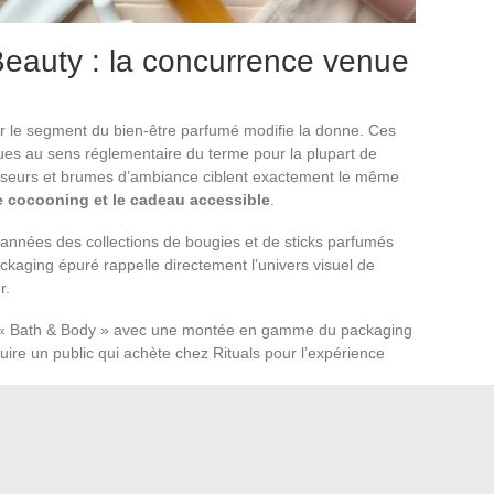
auty : la concurrence venue
 le segment du bien-être parfumé modifie la donne. Ces
es au sens réglementaire du terme pour la plupart de
ffuseurs et brumes d’ambiance ciblent exactement le même
e cocooning et le cadeau accessible
.
nnées des collections de bougies et de sticks parfumés
ackaging épuré rappelle directement l’univers visuel de
r.
« Bath & Body » avec une montée en gamme du packaging
duire un public qui achète chez Rituals pour l’expérience
n cosmétiques changent pour
pulsion et des budgets cadeaux, surtout en période de fêtes