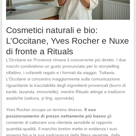
Cosmetici naturali e bio:
L’Occitane, Yves Rocher e Nuxe
di fronte a Rituals
L’Occitane en Provence rimane il concorrente più diretto. I due
marchi condividono un gusto pronunciato per lo storytelling
olfattivo, i cofanetti regalo e i formati da viaggio. Tuttavia,
L’Occitane si concentra maggiormente sulla comunicazione
riguardante la tracciabilità degli ingredienti provenzali (burro di
karité, lavanda, immortelle), mentre Rituals attinge a tradizioni
asiatiche (sakura, yi ling, ayurveda).
Yves Rocher occupa un terreno diverso.
Il suo
posizionamento di prezzo nettamente più basso
gli
consente di catturare una clientela sensibile al rapporto
quantità-qualità. Il marchio breton mette in evidenza i suoi
impegni bio e la sua padronanza della filiera vegetale, dalla