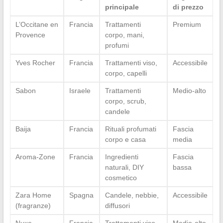
principale
di prezzo
L’Occitane en
Francia
Trattamenti
Premium
Provence
corpo, mani,
profumi
Yves Rocher
Francia
Trattamenti viso,
Accessibile
corpo, capelli
Sabon
Israele
Trattamenti
Medio-alto
corpo, scrub,
candele
Baija
Francia
Rituali profumati
Fascia
corpo e casa
media
Aroma-Zone
Francia
Ingredienti
Fascia
naturali, DIY
bassa
cosmetico
Zara Home
Spagna
Candele, nebbie,
Accessibile
(fragranze)
diffusori
Nuxe
Francia
Trattamenti viso,
Medio-alto