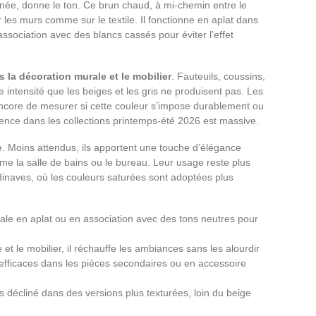
ée, donne le ton. Ce brun chaud, à mi-chemin entre le
ur les murs comme sur le textile. Il fonctionne en aplat dans
sociation avec des blancs cassés pour éviter l’effet
 la décoration murale et le mobilier
. Fauteuils, coussins,
e intensité que les beiges et les gris ne produisent pas. Les
ncore de mesurer si cette couleur s’impose durablement ou
résence dans les collections printemps-été 2026 est massive.
tte. Moins attendus, ils apportent une touche d’élégance
e la salle de bains ou le bureau. Leur usage reste plus
inaves, où les couleurs saturées sont adoptées plus
ale en aplat ou en association avec des tons neutres pour
e et le mobilier, il réchauffe les ambiances sans les alourdir
s, efficaces dans les pièces secondaires ou en accessoire
is décliné dans des versions plus texturées, loin du beige