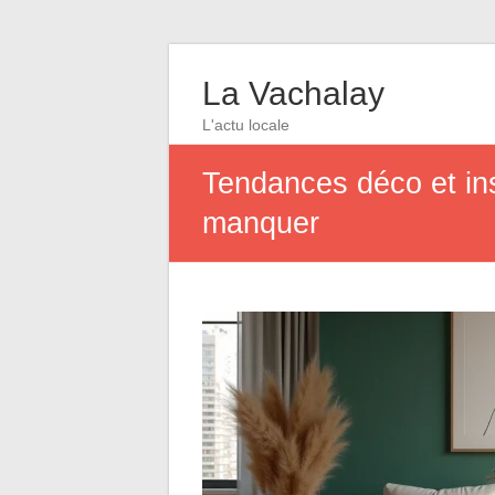
La Vachalay
L'actu locale
Tendances déco et ins
manquer