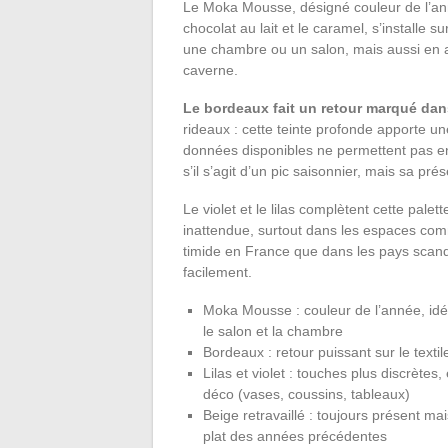
Le Moka Mousse, désigné couleur de l’ann
chocolat au lait et le caramel, s’installe s
une chambre ou un salon, mais aussi en as
caverne.
Le bordeaux fait un retour marqué dans
rideaux : cette teinte profonde apporte un
données disponibles ne permettent pas e
s’il s’agit d’un pic saisonnier, mais sa p
Le violet et le lilas complètent cette pale
inattendue, surtout dans les espaces comm
timide en France que dans les pays scand
facilement.
Moka Mousse : couleur de l’année, idé
le salon et la chambre
Bordeaux : retour puissant sur le textil
Lilas et violet : touches plus discrète
déco (vases, coussins, tableaux)
Beige retravaillé : toujours présent ma
plat des années précédentes