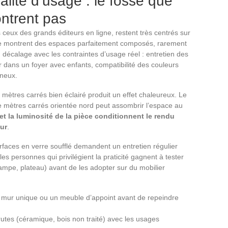
éalité d’usage : le fossé que
ntrent pas
 ceux des grands éditeurs en ligne, restent très centrés sur
ène montrent des espaces parfaitement composés, rarement
 décalage avec les contraintes d’usage réel : entretien des
r dans un foyer avec enfants, compatibilité des couleurs
ineux.
ètres carrés bien éclairé produit un effet chaleureux. Le
ètres carrés orientée nord peut assombrir l’espace au
e et la luminosité de la pièce conditionnent le rendu
eur
.
rfaces en verre soufflé demandent un entretien régulier
les personnes qui privilégient la praticité gagnent à tester
ampe, plateau) avant de les adopter sur du mobilier
e mur unique ou un meuble d’appoint avant de repeindre
brutes (céramique, bois non traité) avec les usages