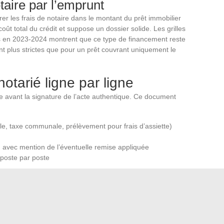
taire par l’emprunt
er les frais de notaire dans le montant du prêt immobilier
oût total du crédit et suppose un dossier solide. Les grilles
rs en 2023-2024 montrent que ce type de financement reste
ont plus strictes que pour un prêt couvrant uniquement le
notarié ligne par ligne
e avant la signature de l’acte authentique. Ce document
le, taxe communale, prélèvement pour frais d’assiette)
 avec mention de l’éventuelle remise appliquée
poste par poste
un simulateur en ligne permet de repérer d’éventuelles
rts proviennent le plus souvent du département
blicité foncière) ou de débours spécifiques au dossier