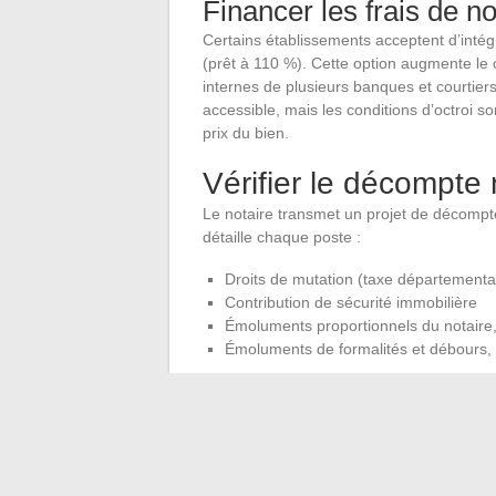
Financer les frais de no
Certains établissements acceptent d’intégr
(prêt à 110 %). Cette option augmente le c
internes de plusieurs banques et courtie
accessible, mais les conditions d’octroi s
prix du bien.
Vérifier le décompte 
Le notaire transmet un projet de décompt
détaille chaque poste :
Droits de mutation (taxe départementa
Contribution de sécurité immobilière
Émoluments proportionnels du notaire,
Émoluments de formalités et débours, 
Comparer ce décompte avec le résultat d’
erreurs ou des frais inhabituels. Les éca
d’implantation du bien (taux de taxe de pu
(bornage, diagnostics complémentaires).