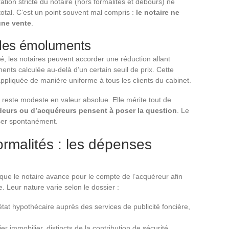
tion stricte du notaire (hors formalités et débours) ne
total. C’est un point souvent mal compris :
le notaire ne
une vente
.
 les émoluments
é, les notaires peuvent accorder une réduction allant
ents calculée au-delà d’un certain seuil de prix. Cette
 appliquée de manière uniforme à tous les clients du cabinet.
reste modeste en valeur absolue. Elle mérite tout de
eurs ou d’acquéreurs pensent à poser la question
. Le
oser spontanément.
ormalités : les dépenses
e le notaire avance pour le compte de l’acquéreur afin
. Leur nature varie selon le dossier :
tat hypothécaire auprès des services de publicité foncière,
ier immobilier, distincts de la contribution de sécurité