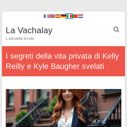
La Vachalay
L’attualità locale
I segreti della vita privata di Kelly
Reilly e Kyle Baugher svelati