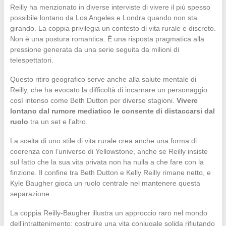
Reilly ha menzionato in diverse interviste di vivere il più spesso
possibile lontano da Los Angeles e Londra quando non sta
girando. La coppia privilegia un contesto di vita rurale e discreto.
Non è una postura romantica. È una risposta pragmatica alla
pressione generata da una serie seguita da milioni di
telespettatori.
Questo ritiro geografico serve anche alla salute mentale di
Reilly, che ha evocato la difficoltà di incarnare un personaggio
così intenso come Beth Dutton per diverse stagioni.
Vivere
lontano dal rumore mediatico le consente di distaccarsi dal
ruolo
tra un set e l’altro.
La scelta di uno stile di vita rurale crea anche una forma di
coerenza con l’universo di Yellowstone, anche se Reilly insiste
sul fatto che la sua vita privata non ha nulla a che fare con la
finzione. Il confine tra Beth Dutton e Kelly Reilly rimane netto, e
Kyle Baugher gioca un ruolo centrale nel mantenere questa
separazione.
La coppia Reilly-Baugher illustra un approccio raro nel mondo
dell’intrattenimento: costruire una vita coniugale solida rifiutando