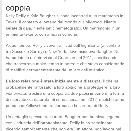
coppia
Kelly Reilly e Kyle Baugher si sono incontrati a un matrimonio in
Texas. Il contesto è lontano dal mondo di Hollywood. Niente
serate di gala, niente set cinematografici. Un matrimonio in un
ambiente texano, con amici in comune.
A quel tempo, Reilly viveva tra il sud dell’Inghilterra (al confine
tra Sussex e Surrey) e New York, dove risiedeva Baugher. Ne
ha parlato in un’intervista al Guardian nel 2011, specificando
che trascorreva molto tempo in aereo e che stava considerando
di stabilirsi permanentemente da un lato dell’Atlantico.
La loro relazione è stata inizialmente a distanza
, il che ha
probabilmente rafforzato la loro abitudine a proteggere la loro
vita privata. Gestire una coppia tra due paesi impone una forma
di riservatezza naturale. Si sono sposati nel 2012, qualche anno
prima che Yellowstone trasformasse la carriera di Reilly.
Un dettaglio spesso trascurato: Baugher non ha alcun legame
con l’industria dell’intrattenimento. Reilly lo ha sottolineato
dicendo semplicemente che non era “un attore, non lavora nel