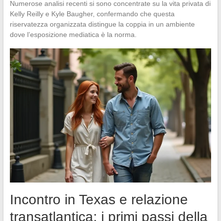
Numerose analisi recenti si sono concentrate su la vita privata di
Kelly Reilly e Kyle Baugher, confermando che questa
riservatezza organizzata distingue la coppia in un ambiente
dove l’esposizione mediatica è la norma.
Incontro in Texas e relazione
transatlantica: i primi passi della