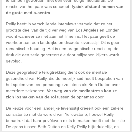
fenomeen geworden, met een evenredige mediadruk. De
reactie van het paar was concreet:
fysiek afstand nemen van
de grote media-centra
.
Reilly heeft in verschillende interviews vermeld dat ze het
grootste deel van de tijd ver weg van Los Angeles en Londen
woont wanneer ze niet aan het filmen is. Het paar geeft de
voorkeur aan een landelijke en discrete levensstijl. Dit is geen
romantische houding. Het is een pragmatische reactie op de
druk die een serie genereert die door miljoenen kijkers wordt
gevolgd.
Deze geografische terugtrekking dient ook de mentale
gezondheid van Reilly, die de moeilijkheid heeft besproken van
het spelen van een personage zo intens als Beth Dutton over
meerdere seizoenen.
Ver weg van de mediastress kan ze
zich losmaken van de rol
tussen de opnames door.
De keuze voor een landelijke levensstijl creëert ook een zekere
consistentie met de wereld van Yellowstone, hoewel Reilly
benadrukt dat haar privéleven niets te maken heeft met de fictie.
De grens tussen Beth Dutton en Kelly Reilly blijft duidelijk, en