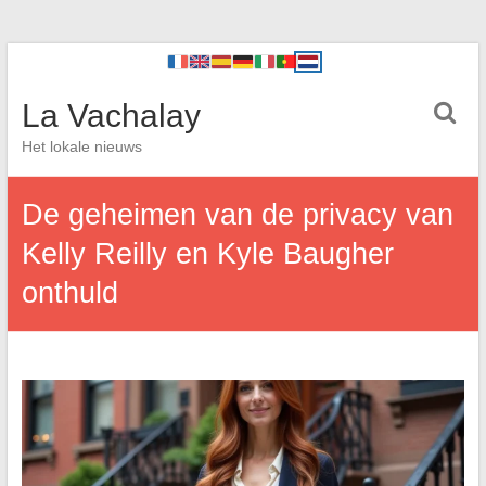
La Vachalay
Het lokale nieuws
De geheimen van de privacy van
Kelly Reilly en Kyle Baugher
onthuld