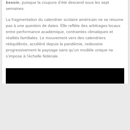
besoin
, puisque la coupure d’été descend sous les sept
semaines.
La fragmentation du calendrier scolaire américain ne se résume
pas à une question de dates. Elle reflète des arbitrages locaux
entre performance académique, contraintes climatiques et
réalités familiales. Le mouvement vers des calendriers
rééquilibrés, accéléré depuis la pandémie, redessine
progressivement le paysage sans qu’un modèle unique ne
s’impose à l’échelle fédérale.