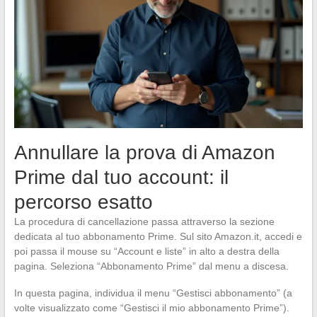
Annullare la prova di Amazon
Prime dal tuo account: il
percorso esatto
La procedura di cancellazione passa attraverso la sezione
dedicata al tuo abbonamento Prime. Sul sito Amazon.it, accedi e
poi passa il mouse su “Account e liste” in alto a destra della
pagina. Seleziona “Abbonamento Prime” dal menu a discesa.
In questa pagina, individua il menu “Gestisci abbonamento” (a
volte visualizzato come “Gestisci il mio abbonamento Prime”).