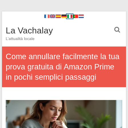
La Vachalay
L’attualità locale
Come annullare facilmente la tua
prova gratuita di Amazon Prime
in pochi semplici passaggi